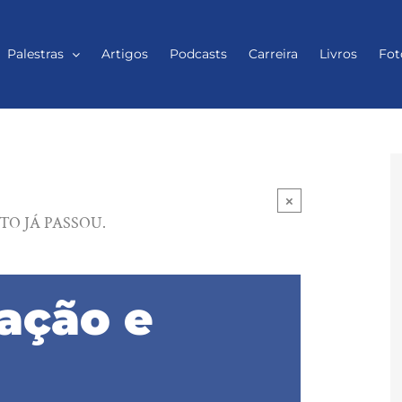
Palestras
Artigos
Podcasts
Carreira
Livros
Fot
×
TO JÁ PASSOU.
vação e