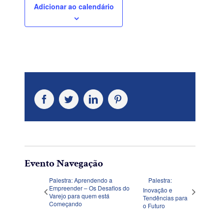
Adicionar ao calendário
Facebook
Twitter
LinkedIn
Pinterest
Evento Navegação
Palestra: Aprendendo a
Palestra:
Empreender – Os Desafios do
Inovação e
Varejo para quem está
Tendências para
Começando
o Futuro