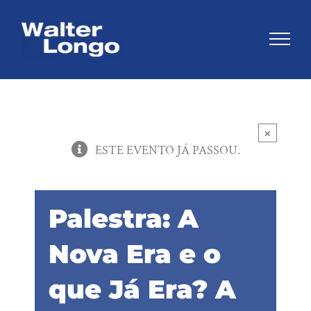
Skip
to
content
×
ESTE EVENTO JÁ PASSOU.
Palestra: A
Nova Era e o
que Já Era? A