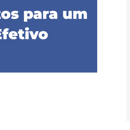
os para um
fetivo