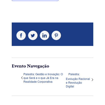
Facebook
Twitter
LinkedIn
Pinterest
Evento Navegação
Palestra: Gestão e Inovação: O
Palestra:
que Será e o que Já Era na
Evolução Racional
Realidade Corporativa
e Revolução
Digital