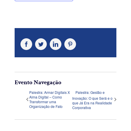
Facebook
Twitter
LinkedIn
Pinterest
Evento Navegação
Palestra: Armar Digitais X
Palestra: Gestão e
Alma Digital – Como
Inovação: O que Será e o
Transformar uma
que Já Era na Realidade
Organização de Fato
Corporativa