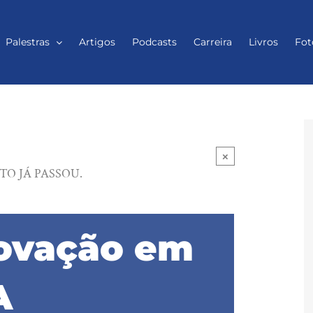
Palestras
Artigos
Podcasts
Carreira
Livros
Fot
×
TO JÁ PASSOU.
novação em
A