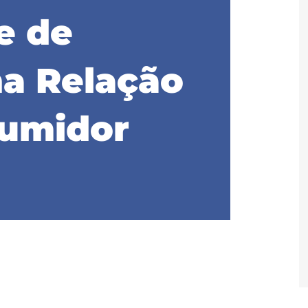
e de
a Relação
umidor