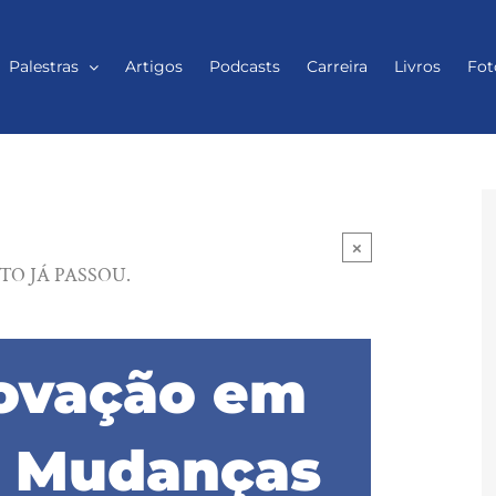
Palestras
Artigos
Podcasts
Carreira
Livros
Fot
×
TO JÁ PASSOU.
novação em
– Mudanças