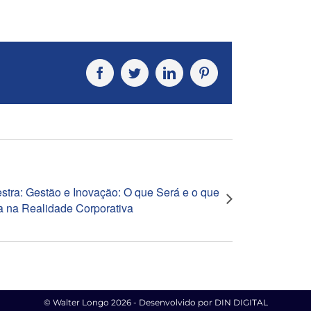
Facebook
Twitter
LinkedIn
Pinterest
stra: Gestão e Inovação: O que Será e o que
a na Realidade Corporativa
© Walter Longo
2026 - Desenvolvido por
DIN DIGITAL