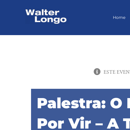
Skip
to
content
Home
ESTE EVEN
Palestra: O
Por Vir – A