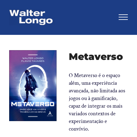
Skip
to
content
View
Metaverso
Larger
Image
O Metaverso é o espaço
além, uma experiência
avançada, não limitada aos
jogos ou à gamificação,
capaz de integrar os mais
variados contextos de
experimentação e
convívio.