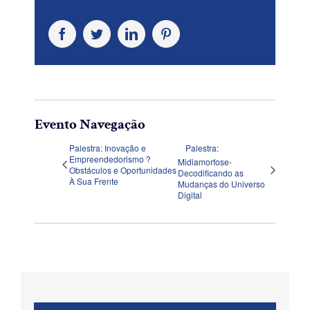
Facebook
Twitter
LinkedIn
Pinterest
Evento Navegação
Palestra: Inovação e
Palestra:
Empreendedorismo ?
Midiamorfose-
Obstáculos e Oportunidades
Decodificando as
À Sua Frente
Mudanças do Universo
Digital