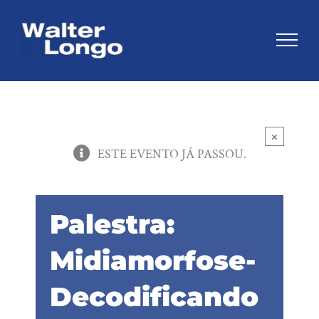
Skip
to
content
×
ESTE EVENTO JÁ PASSOU.
Palestra:
Midiamorfose-
Decodificando