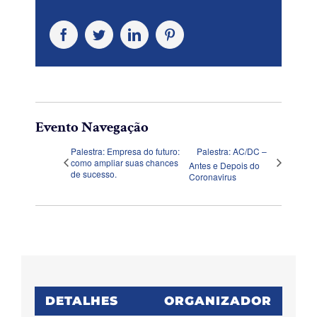
Facebook
Twitter
LinkedIn
Pinterest
Evento Navegação
Palestra: Empresa do futuro:
Palestra: AC/DC –
como ampliar suas chances
Antes e Depois do
de sucesso.
Coronavirus
DETALHES
ORGANIZADOR