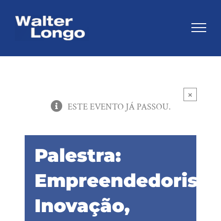
Skip
to
content
×
ESTE EVENTO JÁ PASSOU.
Palestra:
Empreendedorism
Inovação,