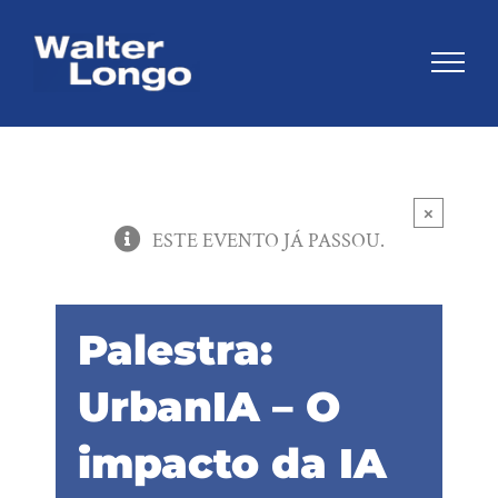
Skip
to
content
×
ESTE EVENTO JÁ PASSOU.
Palestra:
UrbanIA – O
impacto da IA