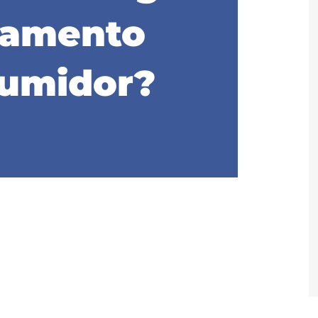
namento
umidor?