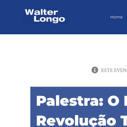
Skip
to
content
Home
ESTE EVEN
Palestra: O
Revolução 