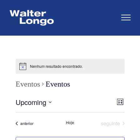
Skip
to
content
Nenhum resultado encontrado.
Eventos
Eventos
Upcoming
Navega
Naveg
List
do
Selecione
de
a
visual
Eventos
Hoje
seguinte
Eventos
anterior
visuai
data.
Evento